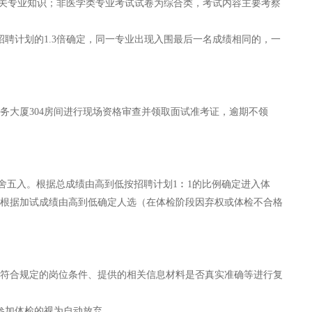
相关专业知识；非医学类专业考试试卷为综合类，考试内容主要考察
聘计划的1.3倍确定，同一专业出现入围最后一名成绩相同的，一
天霖商务大厦304房间进行现场资格审查并领取面试准考证，逾期不领
舍五入。根据总成绩由高到低按招聘计划1︰1的比例确定进入体
根据加试成绩由高到低确定人选（在体检阶段因弃权或体检不合格
符合规定的岗位条件、提供的相关信息材料是否真实准确等进行复
参加体检的视为自动放弃。