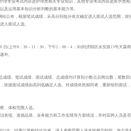
，护理专业考试内容是护理类相关专业知识，其他专业考试内容是医学类
以及运用基本知识分析判断的基本能力等。
网站公布，根据笔试成绩，从高分到低分依次确定进入面试人选范围，按招
进入面试人选。
(上午8：30－11：30，下午2：00－4：30)到济阳区永安路13号
递补。
算总成绩。笔试成绩、面试成绩、总成绩均计算到小数点后两位数，尾数四
，依据面试成绩由高到低确定人选。对成绩依然相同者，重新组织面试，
察、体检范围人选。
表现、道德品质、业务能力和工作实绩等方面情况，并对应聘人员是否
1次，结果以复检结论为准。进入考察范围人选未按规定时间、地点等