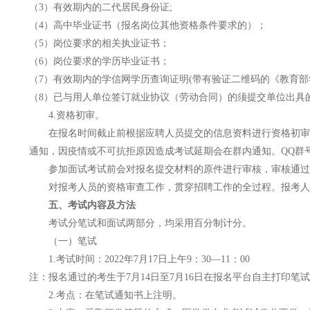
（3）有效期内的二代居民身份证;
（4）高中毕业证书（报名岗位其他资格条件要求的）；
（5）岗位要求的相关执业证书；
（6）岗位要求的学历毕业证书；
（7）有效期内的学信网学历查询证明(带有验证二维码的《教育部
（8）已与用人单位签订就业协议（劳动合同）的须提交单位出具
4.资格初审。
在报名时间截止前根据应聘人员提交的信息资料进行资格初审
通知，因疫情或不可抗拒原因造成考试延期会在群内通知。QQ群号：74
参加面试考试前会对报名提交材料的原件进行审核，审核通过
对报考人员的资格审查工作，贯穿招聘工作的全过程。报考人
五、考试内容及方法
考试分笔试和面试两部分，均采用百分制计分。
（一）笔试
1.考试时间：2022年7月17日上午9：30—11：00
注：报名通过的考生于7月14日至7月16日在报名平台自主打印
2.考点：在笔试通知书上注明。