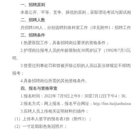
一、招聘原则
本着公开、平等、竞争、择优的原则，采取理论考试与面试相
二、招聘人数
共招聘100人，分别选聘到各科室工作（详见附件1：招聘工
三、招聘条件
1.热爱医院工作，具备招聘岗位要求的资格条件；
2.护理岗位报考人员的年龄限制在30周岁以下（1992年7
明。
3.曾受过刑事处罚和曾被开除公职的人员以及法律规定不得
报考；
4.具备招聘岗位所需的其他资格条件。
四、报名与资格审查
1.报名时间：2022年 7月9日上午8：30至7月12日下午4：30。
2.报名方式：网上报名，报名平台网址：http://bm.huijiaohuixue
3.应聘人员上传相关证明材料扫描件：
（1）上传本人签字的报名表1份（附件2）；
（2）一寸近期彩色免冠照片；