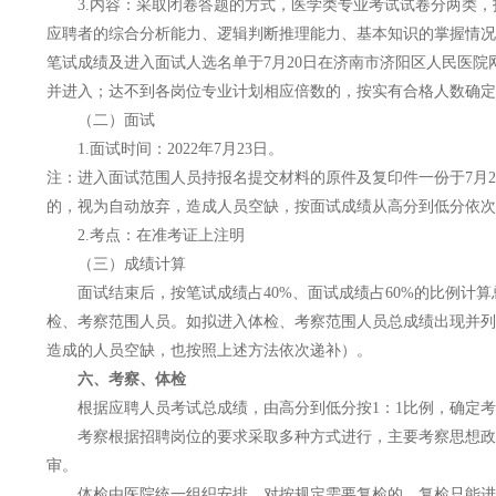
3.内容：采取闭卷答题的方式，医学类专业考试试卷分两类
应聘者的综合分析能力、逻辑判断推理能力、基本知识的掌握情况
笔试成绩及进入面试人选名单于7月20日在济南市济阳区人民医院
并进入；达不到各岗位专业计划相应倍数的，按实有合格人数确定
（二）面试
1.面试时间：2022年7月23日。
注：进入面试范围人员持报名提交材料的原件及复印件一份于7月20 日
的，视为自动放弃，造成人员空缺，按面试成绩从高分到低分依次
2.考点：在准考证上注明
（三）成绩计算
面试结束后，按笔试成绩占40%、面试成绩占60%的比例计
检、考察范围人员。如拟进入体检、考察范围人员总成绩出现并列
造成的人员空缺，也按照上述方法依次递补）。
六、考察、体检
根据应聘人员考试总成绩，由高分到低分按1：1比例，确定考
考察根据招聘岗位的要求采取多种方式进行，主要考察思想政治
审。
体检由医院统一组织安排，对按规定需要复检的，复检只能进行